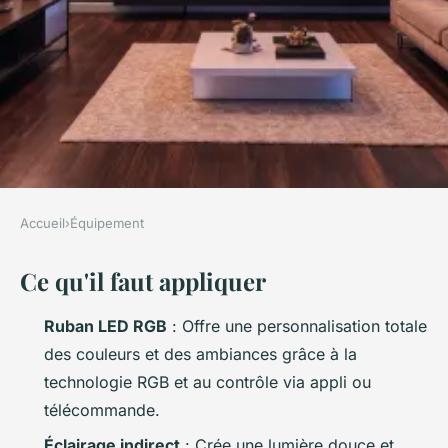
Accueil
›
Équipement
ÉQUIPEMENT
Ce qu'il faut appliquer
Top 5 avantages des rubans
LED pour sublimer votre
Ruban LED RGB
: Offre une personnalisation totale
éclairage
des couleurs et des ambiances grâce à la
technologie RGB et au contrôle via appli ou
Fabien
•
06/04/2026 08:57
•
11 min de lecture
télécommande.
Éclairage indirect
: Crée une lumière douce et